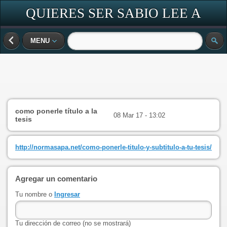
QUIERES SER SABIO LEE A
DIARIO
MENU
como ponerle título a la
08 Mar 17 - 13:02
tesis
http://normasapa.net/como-ponerle-titulo-y-subtitulo-a-tu-tesis/
Agregar un comentario
Tu nombre o
Ingresar
Tu dirección de correo (no se mostrará)