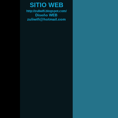
SITIO WEB
http://zuliwifi.blogspot.com/
Diseño WEB
zuliwifi@hotmail.com