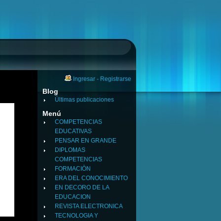
Ingresar
-
Registrarse
Blog
Últimas publicaciones
Menú
COMPETENCIAS
EDUCATIVAS
PENSAR EN GRANDE
DIPLOMAS
COMPETENCIAS
FORMACIÒN
ERA DEL CONOCIMIENTO
EN DECORO DE LA
EDUCACION
REVISTA ELECTRONICA
TECNOLOGIA Y