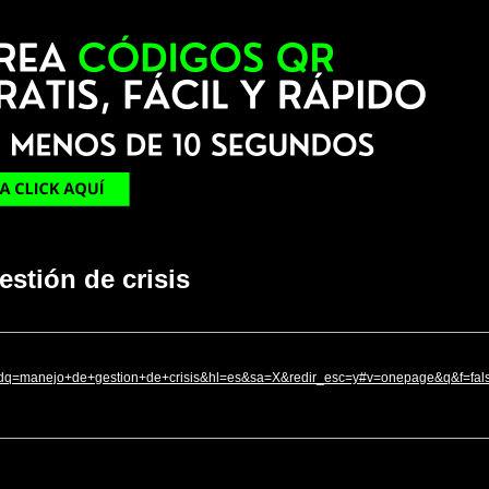
stión de crisis
dq=manejo+de+gestion+de+crisis&hl=es&sa=X&redir_esc=y#v=onepage&q&f=fal