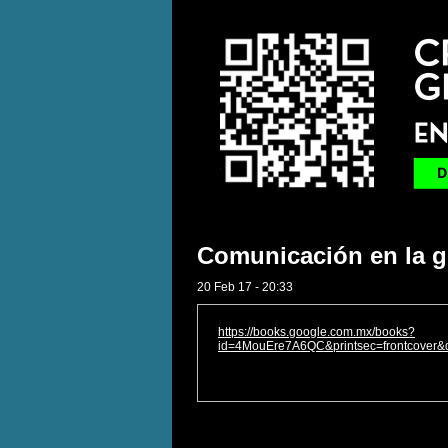
Comunicación en la ge
20 Feb 17 - 20:33
https://books.google.com.mx/books?
id=4MouEre7A6QC&printsec=frontcover&