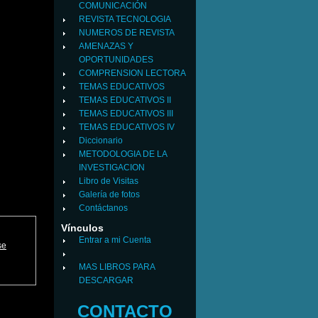
COMUNICACIÓN
REVISTA TECNOLOGIA
NUMEROS DE REVISTA
AMENAZAS Y
OPORTUNIDADES
COMPRENSION LECTORA
TEMAS EDUCATIVOS
TEMAS EDUCATIVOS II
TEMAS EDUCATIVOS III
TEMAS EDUCATIVOS IV
Diccionario
METODOLOGIA DE LA
INVESTIGACION
Libro de Visitas
Galería de fotos
Contáctanos
Vínculos
Entrar a mi Cuenta
se
MAS LIBROS PARA
DESCARGAR
CONTACTO