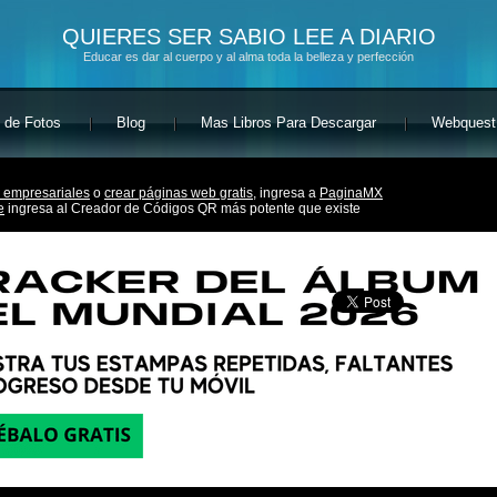
QUIERES SER SABIO LEE A DIARIO
Educar es dar al cuerpo y al alma toda la belleza y perfección
 de Fotos
Blog
Mas Libros Para Descargar
Webquest
 empresariales
o
crear páginas web gratis,
ingresa a
PaginaMX
e
ingresa al Creador de Códigos QR más potente que existe