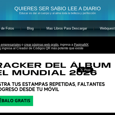
QUIERES SER SABIO LEE A DIARIO
Educar es dar al cuerpo y al alma toda la belleza y perfección
 de Fotos
Blog
Mas Libros Para Descargar
Webquest
 empresariales
o
crear páginas web gratis,
ingresa a
PaginaMX
e
ingresa al Creador de Códigos QR más potente que existe