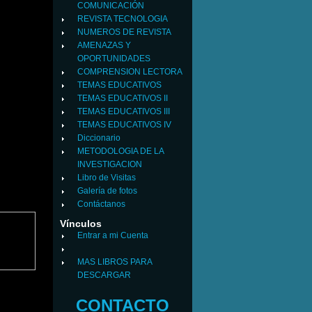
COMUNICACIÓN
REVISTA TECNOLOGIA
NUMEROS DE REVISTA
AMENAZAS Y
OPORTUNIDADES
COMPRENSION LECTORA
TEMAS EDUCATIVOS
TEMAS EDUCATIVOS II
TEMAS EDUCATIVOS III
TEMAS EDUCATIVOS IV
Diccionario
METODOLOGIA DE LA
INVESTIGACION
Libro de Visitas
Galería de fotos
Contáctanos
Vínculos
Entrar a mi Cuenta
MAS LIBROS PARA
DESCARGAR
CONTACTO