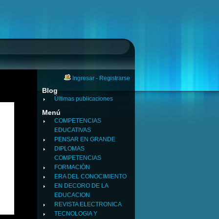
Ingresar
-
Registrarse
Blog
Últimas publicaciones
Menú
COMPETENCIAS
EDUCATIVAS
PENSAR EN GRANDE
DIPLOMAS
COMPETENCIAS
FORMACIÒN
ERA DEL CONOCIMIENTO
EN DECORO DE LA
EDUCACION
REVISTA ELECTRONICA
TECNOLOGIA Y