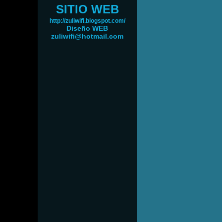
SITIO WEB
http://zuliwifi.blogspot.com/
Diseño WEB
zuliwifi@hotmail.com